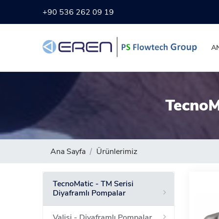
+90 536 262 09 19
A
TecnoM
Ana Sayfa
Ürünlerimiz
TecnoMatic - TM Serisi
Diyaframlı Pompalar
Valisi - Diyaframlı Pompalar