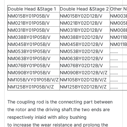
Double Head &Stage 1
Double Head &Stage 2
Other N
NM015BY01P05B/V
NM015BY02D12B/V
NM003B
NM021BY01P05B/V
NM021BY02D12B/V
NM005
NM031BY01P05B/V
NM031BY02D12B/V
NM008
NM038BY01P05B/V
NM038BY02D12B/V
NM011B
NM045BY01P05B/V
NM045BY02D12B/V
NM011B
NM053BY01P05B/V
NM053BY02D12B/V
.......
NM063BY01P05B/V
NM063BY02D12B/V
.......
NM076BY01P05B/V
NM076BY02D12B/V
.......
NM090BY01P05B/V
NM090BY02D12B/V/Z
.......
NM105B/VY01P05B/V/Z
NM105BY02D12B/V/Z
.......
NM125BY01P05B/V/Z
NM125BY02D12B/V/Z
.......
The coupling rod is the connecting part between
the rotor and the driving shaft.the two ends are
respectively inlaid with alloy bushing
to increase the wear reistance and prolong the