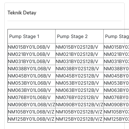
Teknik Detay
Pump Stage 1
Pump Stage 2
Pump Stag
NM015BY01L06B/V
NM015BY02S12B/V
NM015BY0
NM021BY01L06B/V
NM021BY02S12B/V
NM021BY0
NM031BY01L06B/V
NM031BY02S12B/V
NM031BY0
NM038BY01L06B/V
NM038BY02S12B/V
NM038BY0
NM045BY01L06B/V
NM045BY02S12B/V
NM045BY0
NM053BY01L06B/V
NM053BY02S12B/V
NM053BY0
NM063BY01L06B/V
NM063BY02S12B/V
NM063BY0
NM076BY01L06B/V
NM076BY02S12B/V
NM076BY0
NM090BY01L06B/V/Z
NM090BY02S12B/V/Z
NM090BY03
NM105BY01L06B/V/Z
NM105BY02S12B/V/Z
NM105BY03
NM125BY01L06B/V/Z
NM125BY02S12B/V/Z
NM125BY03